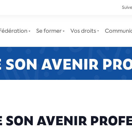
Suive
Fédération
Se former
Vos droits
Communi
 SON AVENIR PR
Le service juridique
Newsletters juridiques
 SON AVENIR PROF