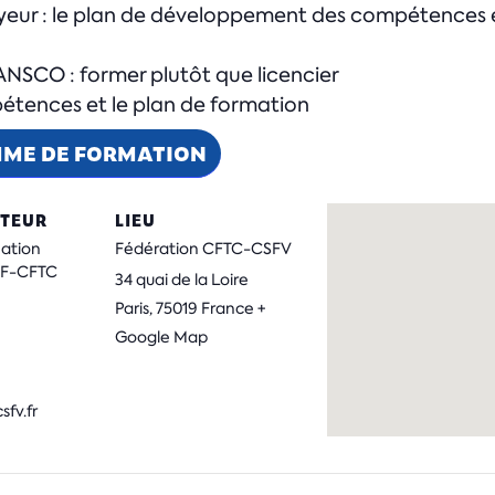
oyeur : le plan de développement des compétences et
RANSCO : former plutôt que licencier
tences et le plan de formation
MME DE FORMATION
TEUR
LIEU
mation
Fédération CFTC-CSFV
ISF-CFTC
34 quai de la Loire
Paris
,
75019
France
+
Google Map
fv.fr