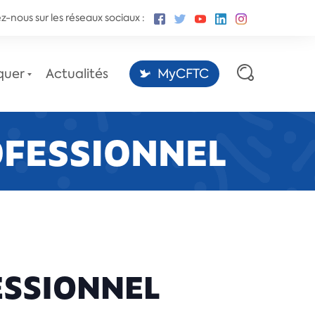
z-nous sur les réseaux sociaux :
quer
Actualités
MyCFTC
OFESSIONNEL
Les sites des conventions
collectives,
par la Fédération CFTC-CSFV.
ESSIONNEL