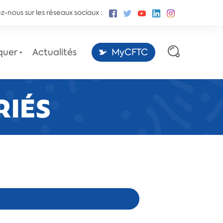
z-nous sur les réseaux sociaux :
quer
Actualités
MyCFTC
RIÉS
Les sites des conventions
collectives,
par la Fédération CFTC-CSFV.