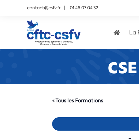
contact@csfv.fr
01 46 07 04 32
La 
CSE
« Tous les Formations