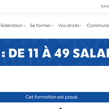
Suive
Fédération
Se former
Vos droits
Communi
 : DE 11 À 49 SALA
Le service juridique
Newsletters juridiques
Cet formation est passé.