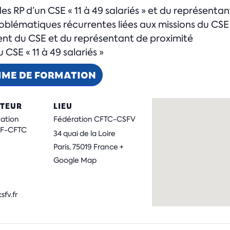
des RP d’un CSE « 11 à 49 salariés » et du représenta
lématiques récurrentes liées aux missions du CSE « 
t du CSE et du représentant de proximité
 CSE « 11 à 49 salariés »
MME DE FORMATION
TEUR
LIEU
mation
Fédération CFTC-CSFV
ISF-CFTC
34 quai de la Loire
Paris
,
75019
France
+
Google Map
fv.fr