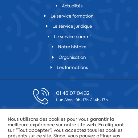
Actualités
Le service formation
Le service juridique
Le service comm’
Notre histoire
Organisation
Les formations
01 46 07 04 32
Lun-Ven : 9h-13h / 14h-17h
contact@csfv.fr
Nous utilisons des cookies pour vous garantir la
Laissez-nous un message
meilleure expérience sur notre site web. En cliquant
sur "Tout accepter", vous acceptez tous les cookies
présents sur ce site. Sinon, vous pouvez affiner vos
75019 Paris