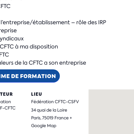
CFTC
’entreprise/établissement – rôle des IRP
reprise
syndicaux
a CFTC à ma disposition
CFTC
aleurs de la CFTC a son entreprise
MME DE FORMATION
TEUR
LIEU
mation
Fédération CFTC-CSFV
ISF-CFTC
34 quai de la Loire
Paris
,
75019
France
+
Google Map