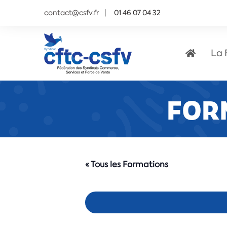
contact@csfv.fr
01 46 07 04 32
La 
FOR
« Tous les Formations