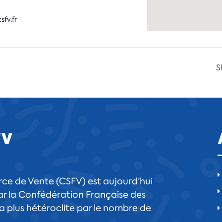
fv.fr
S
FV
ce de Vente (CSFV) est aujourd’hui
r la Confédération Française des
 la plus hétéroclite par le nombre de