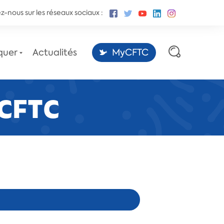
z-nous sur les réseaux sociaux :
quer
Actualités
MyCFTC
CFTC
Les sites des conventions
collectives,
par la Fédération CFTC-CSFV.