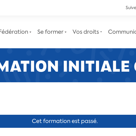
Suive
Fédération
Se former
Vos droits
Communi
MATION INITIALE 
Le service juridique
Newsletters juridiques
Cet formation est passé.