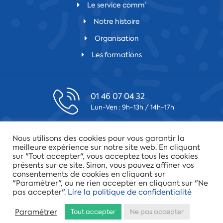
Le service comm’
Notre histoire
Organisation
Les formations
01 46 07 04 32
Lun-Ven : 9h-13h / 14h-17h
contact@csfv.fr
Nous utilisons des cookies pour vous garantir la
Laissez-nous un message
meilleure expérience sur notre site web. En cliquant
sur "Tout accepter", vous acceptez tous les cookies
présents sur ce site. Sinon, vous pouvez affiner vos
75019 Paris
consentements de cookies en cliquant sur
34 quai de la Loire
"Paramétrer", ou ne rien accepter en cliquant sur "Ne
pas accepter".
Lire la politique de confidentialité
© 2022 - Fédération CFTC-CSFV |
Mentions légales
|
Politique
Paramétrer
Tout accepter
Ne pas accepter
de confidentialité
|
Plan du site