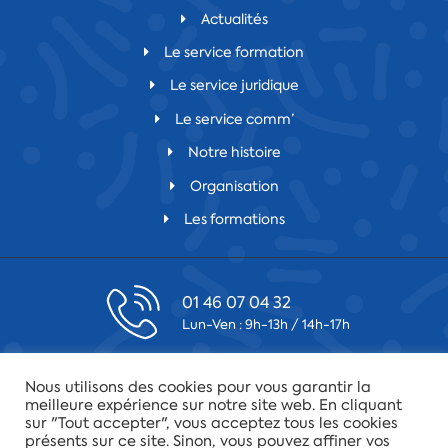
Actualités
Le service formation
Le service juridique
Le service comm’
Notre histoire
Organisation
Les formations
01 46 07 04 32
Lun-Ven : 9h-13h / 14h-17h
contact@csfv.fr
Nous utilisons des cookies pour vous garantir la
Laissez-nous un message
meilleure expérience sur notre site web. En cliquant
sur "Tout accepter", vous acceptez tous les cookies
présents sur ce site. Sinon, vous pouvez affiner vos
75019 Paris