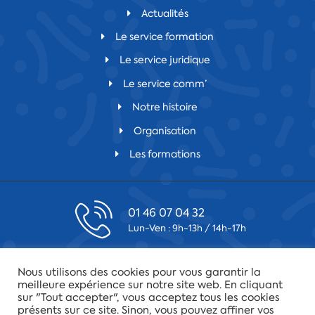
Actualités
Le service formation
Le service juridique
Le service comm’
Notre histoire
Organisation
Les formations
01 46 07 04 32
Lun-Ven : 9h-13h / 14h-17h
contact@csfv.fr
Nous utilisons des cookies pour vous garantir la
Laissez-nous un message
meilleure expérience sur notre site web. En cliquant
sur "Tout accepter", vous acceptez tous les cookies
présents sur ce site. Sinon, vous pouvez affiner vos
75019 Paris