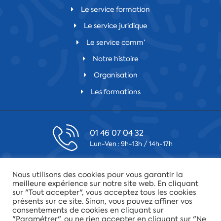
Le service formation
Le service juridique
Le service comm’
Notre histoire
Organisation
Les formations
01 46 07 04 32
Lun-Ven : 9h-13h / 14h-17h
contact@csfv.fr
Nous utilisons des cookies pour vous garantir la
Laissez-nous un message
meilleure expérience sur notre site web. En cliquant
sur "Tout accepter", vous acceptez tous les cookies
présents sur ce site. Sinon, vous pouvez affiner vos
75019 Paris
consentements de cookies en cliquant sur
34 quai de la Loire
"Paramétrer", ou ne rien accepter en cliquant sur "Ne