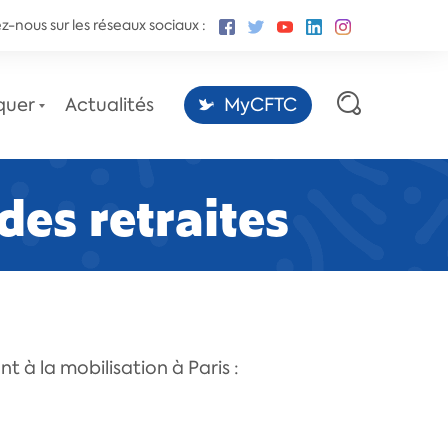
z-nous sur les réseaux sociaux :
quer
Actualités
MyCFTC
des retraites
Les sites des conventions
collectives,
par la Fédération CFTC-CSFV.
t à la mobilisation à Paris :