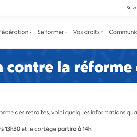
Suive
Fédération
Se former
Vos droits
Communi
 contre la réforme 
Le service juridique
Newsletters juridiques
forme des retraites, voici quelques informations quan
rs 13h30
et le cortège
partira à 14h