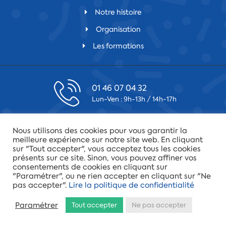
Notre histoire
Organisation
Les formations
01 46 07 04 32
Lun-Ven : 9h-13h / 14h-17h
contact@csfv.fr
Nous utilisons des cookies pour vous garantir la
Laissez-nous un message
meilleure expérience sur notre site web. En cliquant
sur "Tout accepter", vous acceptez tous les cookies
présents sur ce site. Sinon, vous pouvez affiner vos
75019 Paris
consentements de cookies en cliquant sur
34 quai de la Loire
"Paramétrer", ou ne rien accepter en cliquant sur "Ne
pas accepter".
Lire la politique de confidentialité
© 2022 - Fédération CFTC-CSFV |
Mentions légales
|
Politique
Paramétrer
Tout accepter
Ne pas accepter
de confidentialité
|
Plan du site