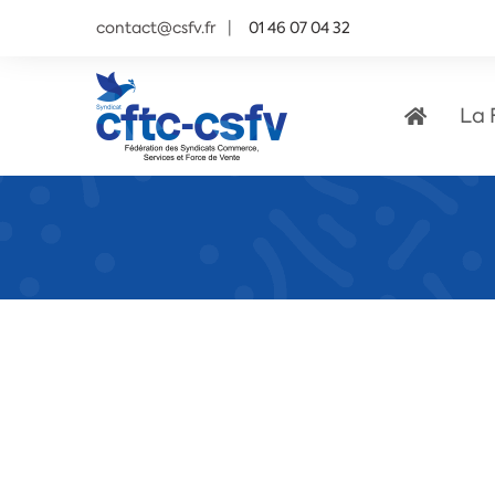
contact@csfv.fr
01 46 07 04 32
La 