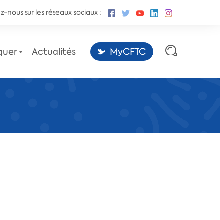
z-nous sur les réseaux sociaux :
quer
Actualités
MyCFTC
Les sites des conventions
collectives,
par la Fédération CFTC-CSFV.