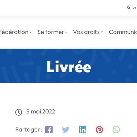
Suive
Fédération
Se former
Vos droits
Communi
Livrée
Le service juridique
Newsletters juridiques
9 mai 2022
Partager :