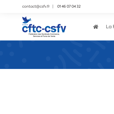
contact@csfv.fr
01 46 07 04 32
La 