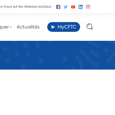
z-nous sur les réseaux sociaux :
quer
Actualités
MyCFTC
Les sites des conventions
collectives,
par la Fédération CFTC-CSFV.