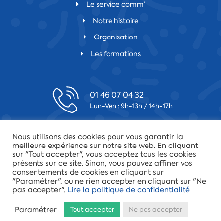
Le service comm’
Notre histoire
Organisation
Les formations
01 46 07 04 32
Lun-Ven : 9h-13h / 14h-17h
contact@csfv.fr
Nous utilisons des cookies pour vous garantir la
Laissez-nous un message
meilleure expérience sur notre site web. En cliquant
sur "Tout accepter", vous acceptez tous les cookies
présents sur ce site. Sinon, vous pouvez affiner vos
75019 Paris
consentements de cookies en cliquant sur
34 quai de la Loire
"Paramétrer", ou ne rien accepter en cliquant sur "Ne
pas accepter".
Lire la politique de confidentialité
© 2022 - Fédération CFTC-CSFV |
Mentions légales
|
Politique
Paramétrer
Tout accepter
Ne pas accepter
de confidentialité
|
Plan du site