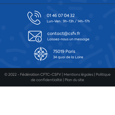
01 46 07 04 32
Lun-Ven : 9h-13h / 14h-17h
contact@csfv.fr
Laissez-nous un message
75019 Paris
34 quai de la Loire
© 2022 - Fédération CFTC-CSFV |
Mentions légales
|
Politique
de confidentialité
|
Plan du site