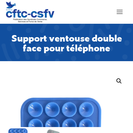
Support ventouse double
face pour téléphone