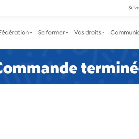
Suive
Fédération
Se former
Vos droits
Communi
Commande terminé
Le service juridique
Newsletters juridiques