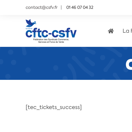
contact@csfv.fr
01 46 07 04 32
La 
[tec_tickets_success]