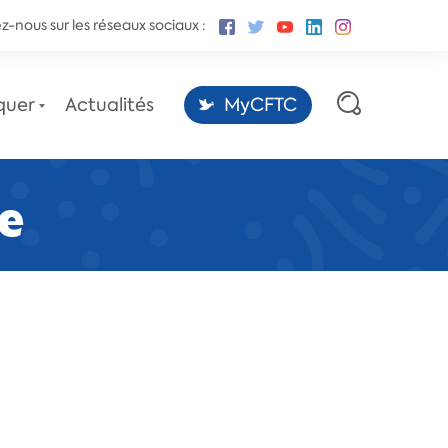
z-nous sur les réseaux sociaux :
quer
Actualités
MyCFTC
e
Les sites des conventions
collectives,
par la Fédération CFTC-CSFV.