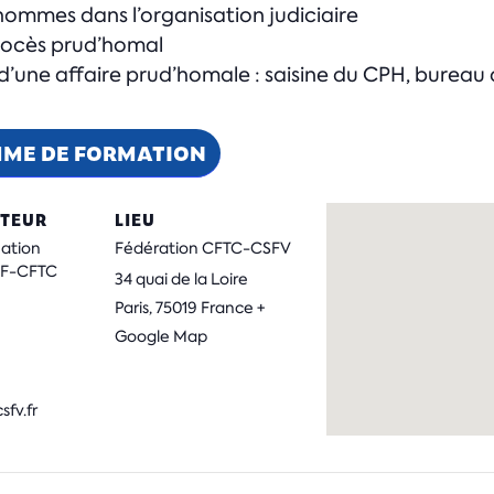
hommes dans l’organisation judiciaire
procès prud’homal
e d’une affaire prud’homale : saisine du CPH, bureau
MME DE FORMATION
TEUR
LIEU
mation
Fédération CFTC-CSFV
ISF-CFTC
34 quai de la Loire
Paris
,
75019
France
+
Google Map
fv.fr