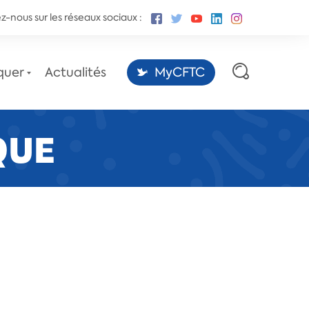
z-nous sur les réseaux sociaux :
quer
Actualités
MyCFTC
QUE
Les sites des conventions
collectives,
par la Fédération CFTC-CSFV.