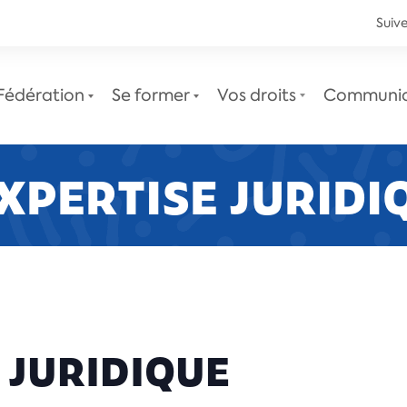
Suive
Fédération
Se former
Vos droits
Communi
EXPERTISE JURIDI
Le service juridique
Newsletters juridiques
 JURIDIQUE