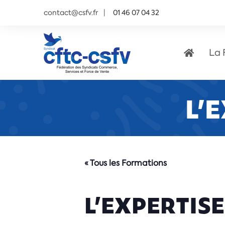
contact@csfv.fr
01 46 07 04 32
La 
L’
« Tous les Formations
L’EXPERTISE