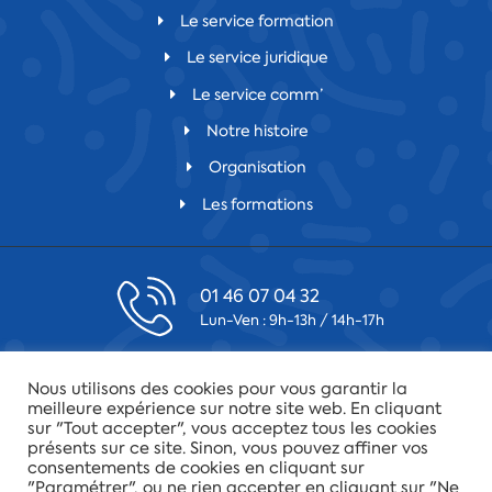
Le service formation
Le service juridique
Le service comm’
Notre histoire
Organisation
Les formations
01 46 07 04 32
Lun-Ven : 9h-13h / 14h-17h
contact@csfv.fr
Nous utilisons des cookies pour vous garantir la
Laissez-nous un message
meilleure expérience sur notre site web. En cliquant
sur "Tout accepter", vous acceptez tous les cookies
présents sur ce site. Sinon, vous pouvez affiner vos
75019 Paris
consentements de cookies en cliquant sur
34 quai de la Loire
"Paramétrer", ou ne rien accepter en cliquant sur "Ne