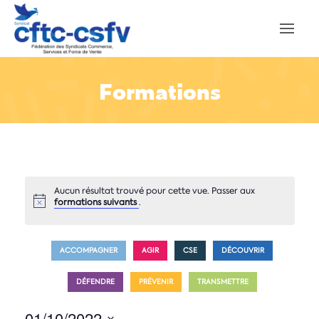
Formations
Aucun résultat trouvé pour cette vue. Passer aux
formations suivants
.
ACCOMPAGNER
AGIR
CSE
DÉCOUVRIR
DÉFENDRE
PRÉVENIR
TRANSMETTRE
01/10/2022