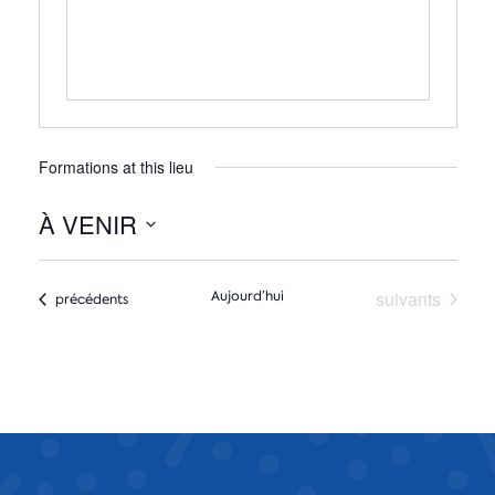
Formations at this lieu
À VENIR
Sélectionnez
une
Formations
suivants
Aujourd’hui
date.
Formations
précédents