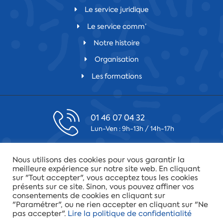
Le service juridique
Le service comm’
Notre histoire
Organisation
Les formations
01 46 07 04 32
Lun-Ven : 9h-13h / 14h-17h
contact@csfv.fr
Nous utilisons des cookies pour vous garantir la
Laissez-nous un message
meilleure expérience sur notre site web. En cliquant
sur "Tout accepter", vous acceptez tous les cookies
présents sur ce site. Sinon, vous pouvez affiner vos
75019 Paris
consentements de cookies en cliquant sur
34 quai de la Loire
"Paramétrer", ou ne rien accepter en cliquant sur "Ne
pas accepter".
Lire la politique de confidentialité