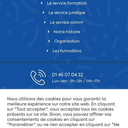
Le service formation
Le service juridique
Le service comm’
Notre histoire
Organisation
Les formations
01 46 07 04 32
Lun-Ven : 9h-13h / 14h-17h
contact@csfv.fr
Nous utilisons des cookies pour vous garantir la
Laissez-nous un message
meilleure expérience sur notre site web. En cliquant
sur "Tout accepter", vous acceptez tous les cookies
présents sur ce site. Sinon, vous pouvez affiner vos
75019 Paris
consentements de cookies en cliquant sur
34 quai de la Loire
"Paramétrer", ou ne rien accepter en cliquant sur "Ne