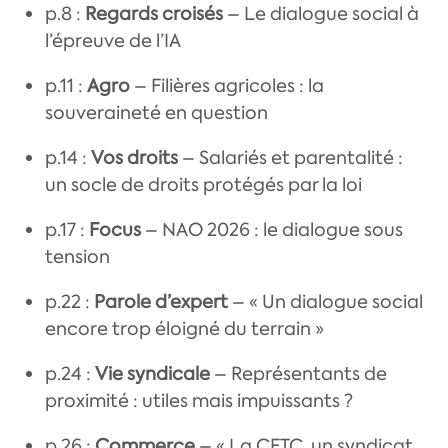
p.8 :
Regards croisés
– Le dialogue social à
l’épreuve de l’IA
p.11 :
Agro
– Filières agricoles : la
souveraineté en question
p.14 :
Vos droits
– Salariés et parentalité :
un socle de droits protégés par la loi
p.17 :
Focus
– NAO 2026 : le dialogue sous
tension
p.22 :
Parole d’expert
– « Un dialogue social
encore trop éloigné du terrain »
p.24 :
Vie syndicale
– Représentants de
proximité : utiles mais impuissants ?
p.26 :
Commerce
– « La CFTC, un syndicat