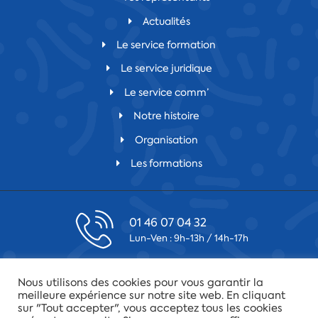
Actualités
Le service formation
Le service juridique
Le service comm’
Notre histoire
Organisation
Les formations
01 46 07 04 32
Lun-Ven : 9h-13h / 14h-17h
contact@csfv.fr
Nous utilisons des cookies pour vous garantir la
Laissez-nous un message
meilleure expérience sur notre site web. En cliquant
sur "Tout accepter", vous acceptez tous les cookies