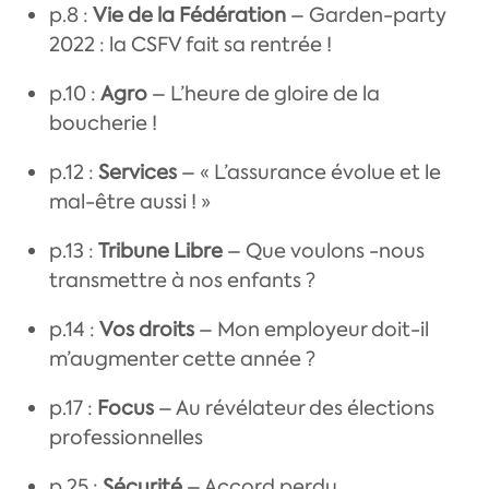
p.8 :
Vie de la Fédération
– Garden-party
2022 : la CSFV fait sa rentrée !
p.10 :
Agro
– L’heure de gloire de la
boucherie !
p.12 :
Services
– « L’assurance évolue et le
mal-être aussi ! »
p.13 :
Tribune Libre
– Que voulons -nous
transmettre à nos enfants ?
p.14 :
Vos droits
– Mon employeur doit-il
m’augmenter cette année ?
p.17 :
Focus
– Au révélateur des élections
professionnelles
p.25 :
Sécurité
– Accord perdu