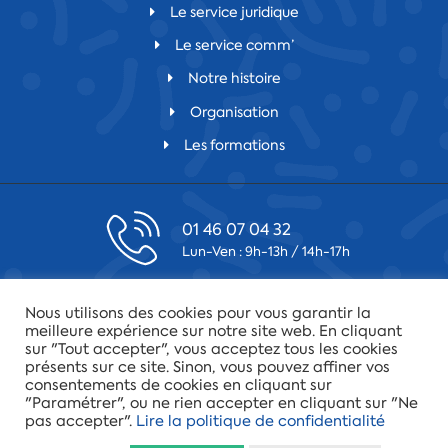
Le service juridique
Le service comm’
Notre histoire
Organisation
Les formations
01 46 07 04 32
Lun-Ven : 9h-13h / 14h-17h
contact@csfv.fr
Nous utilisons des cookies pour vous garantir la
Laissez-nous un message
meilleure expérience sur notre site web. En cliquant
sur "Tout accepter", vous acceptez tous les cookies
présents sur ce site. Sinon, vous pouvez affiner vos
75019 Paris
consentements de cookies en cliquant sur
34 quai de la Loire
"Paramétrer", ou ne rien accepter en cliquant sur "Ne
pas accepter".
Lire la politique de confidentialité