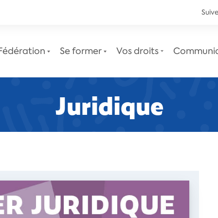
Suive
Fédération
Se former
Vos droits
Communi
Juridique
Le service juridique
Newsletters juridiques