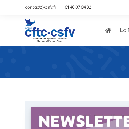
contact@csfv.fr
01 46 07 04 32
La 