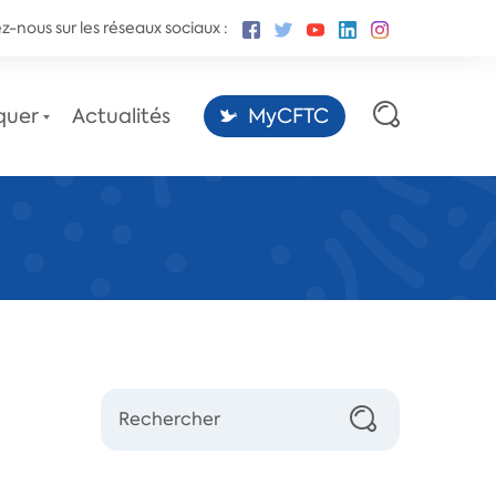
z-nous sur les réseaux sociaux :
quer
Actualités
MyCFTC
Les sites des conventions
collectives,
par la Fédération CFTC-CSFV.